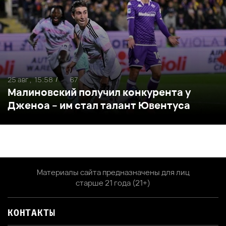
25 авг ,
15:58
67
/
Малиновский получил конкурента у
Дженоа – им стал талант Ювентуса
Материалы сайта предназначены для лиц
старше 21 года (21+)
КОНТАКТЫ