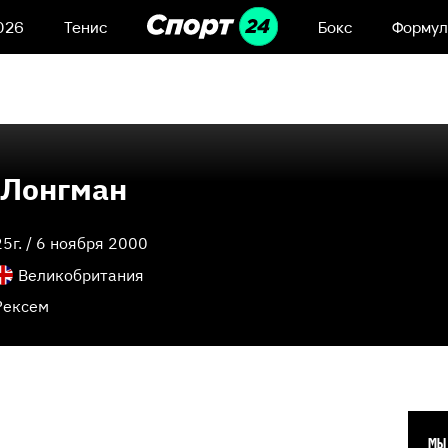
026
Тенис
Бокс
Формул
 Лонгман
25
г. /
6 ноября 2000
Великобритания
Рексем
МЫ