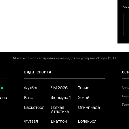
Чит
Материалы сайта предназначены для лиц старше 21 года (21+)
ВИДЫ СПОРТА
СС
Футбол
ЧМ 2026
Тенис
О н
ЕЛ
Ред
Бокс
Формула 1
Хокей
4.ua
Рек
Баскетбол
Легкая
Олимпиада
Атлетика
Футзал
Биатлон
Волейбол