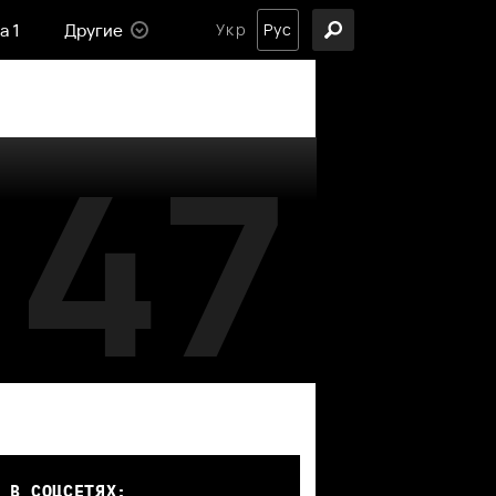
а 1
Другие
Укр
Рус
47
 В СОЦСЕТЯХ: