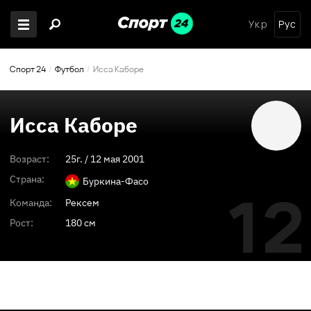
Укр
Рус
Спорт 24
Футбол
Исса Каборе
Исса Каборе
Возраст:
25
г. /
12 мая 2001
Страна:
Буркина-Фасо
12
Команда:
Рексем
Рост:
180 см