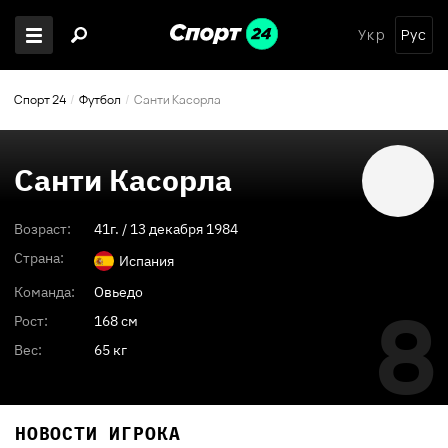
Укр
Рус
Спорт 24
Футбол
Санти Касорла
Санти Касорла
Возраст:
41
г. /
13 декабря 1984
Страна:
Испания
Команда:
Овьедо
8
Рост:
168 см
Вес:
65 кг
НОВОСТИ ИГРОКА