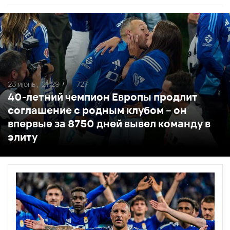
23 июнь ,
21:29
727
/
40-летний чемпион Европы продлит
соглашение с родным клубом – он
впервые за 8750 дней вывел команду в
элиту