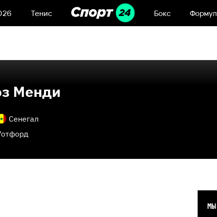
026
Тенис
Бокс
Формул
з Менди
Сенегал
Уотфорд
МЫ