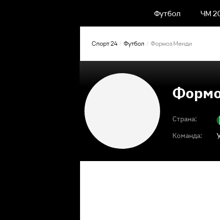
Футбол
ЧМ 2
Спорт 24
Футбол
Формоз Менди
Формо
Страна:
Команда: