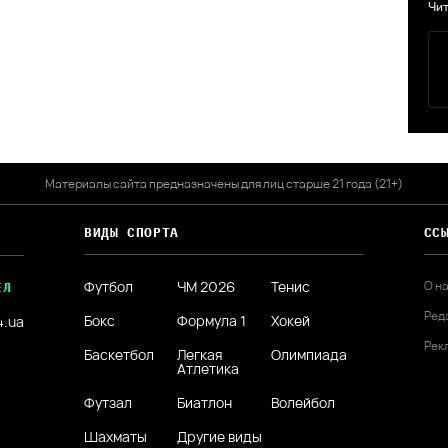
Чит
Материалы сайта предназначены для лиц старше 21 года (21+)
ВИДЫ СПОРТА
СС
Футбол
ЧМ 2026
Тенис
О н
ЕЛ
Ред
Бокс
Формула 1
Хокей
4.ua
Рек
Баскетбол
Легкая
Олимпиада
Атлетика
Футзал
Биатлон
Волейбол
Шахматы
Другие виды