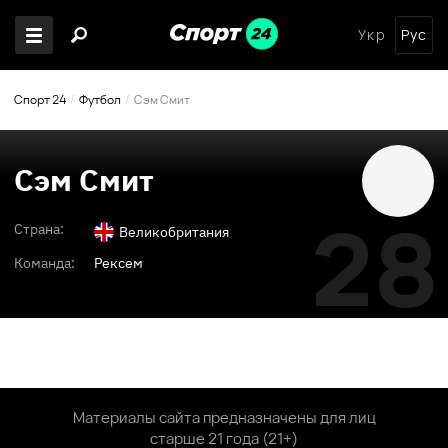
Укр
Рус
Спорт 24
Футбол
Сэм Смит
Сэм Смит
28
Страна:
Великобритания
Команда:
Рексем
Материалы сайта предназначены для лиц
старше 21 года (21+)