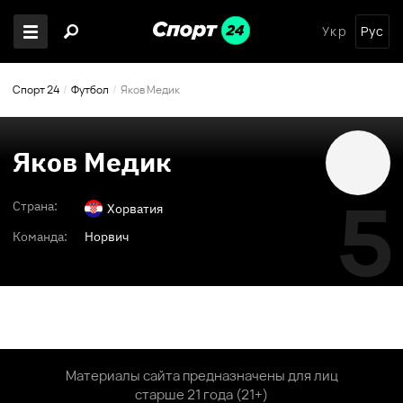
Укр
Рус
Спорт 24
Футбол
Яков Медик
Яков Медик
5
Страна:
Хорватия
Команда:
Норвич
Материалы сайта предназначены для лиц
старше 21 года (21+)