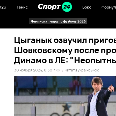
026
Тенис
Бокс
Формул
Чемпионат мира по футболу 2026
Цыганык озвучил приго
Шовковскому после пр
Динамо в ЛЕ: "Неопытн
30 ноября 2024, 8:30
/
/
Читати українською