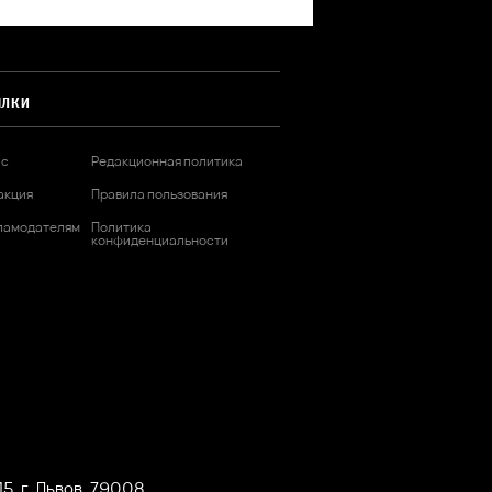
ЫЛКИ
ас
Редакционная политика
акция
Правила пользования
ламодателям
Политика
конфиденциальности
5, г. Львов, 79008