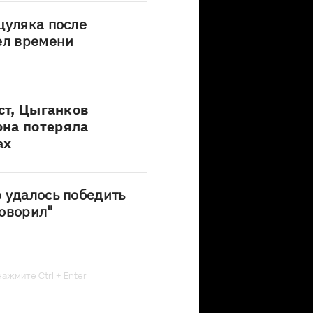
цуляка после
ел времени
ист, Цыганков
она потеряла
ах
 удалось победить
оворил"
ажмите Ctrl + Enter