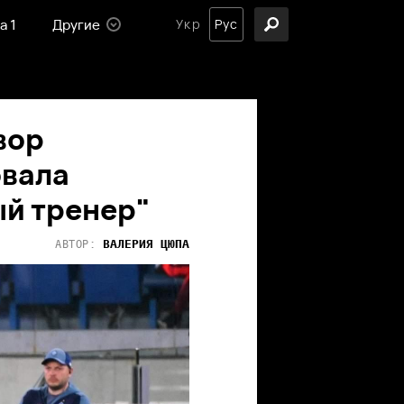
а 1
Другие
Укр
Рус
вор
овала
ый тренер"
ВАЛЕРИЯ
ЦЮПА
АВТОР: