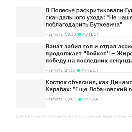
В Полесье раскритиковали Гу
скандального ухода: "Не наш
поблагодарить Буткевича"
7 августа,
08:30
ФУТБОЛ
Ванат забил гол и отдал асс
продолжает "бойкот" – Жир
победу на последних секунд
7 августа,
21:33
ФУТБОЛ
Костюк объяснил, как Динамо
Карабах: "Еще Лобановский г
7 августа,
08:00
ФУТБОЛ
Если Вы обнаружили ошибку на этой странице, выделите ее и н