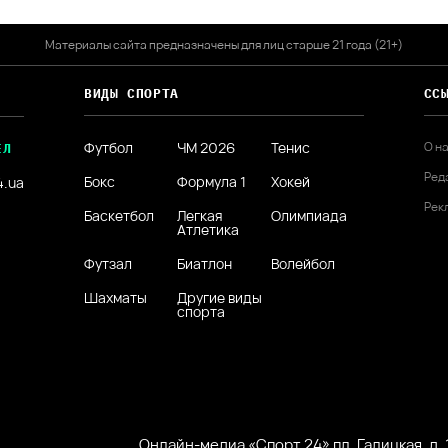
Материалы сайта предназначены для лиц старше 21 года (21+)
ВИДЫ СПОРТА
СС
Футбол
ЧМ 2026
Тенис
О н
ЕЛ
Ред
Бокс
Формула 1
Хокей
4.ua
Рек
Баскетбол
Легкая
Олимпиада
Атлетика
Футзал
Биатлон
Волейбол
Шахматы
Другие виды
спорта
Онлайн-медиа «Спорт 24» пл. Галицкая, д. 1