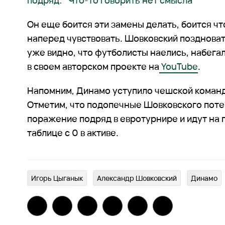
подряд: "Что-то говорить нет смысла"
Он еще боится эти замены делать, боится ч
наперед чувствовать. Шовковский поздноват
уже видно, что футболисты наелись, набегал
в своем авторском проекте на
YouTube
.
Напомним, Динамо уступило чешской команде
Отметим, что подопечные Шовковского поте
поражение подряд в евротурнире и идут на 
таблице с 0 в активе.
Игорь Цыганык
Александр Шовковский
Динамо