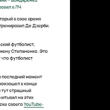
ами – Бондаренко
ровал в ЛЧ
торый в свое время
 тренировал Де Дзерби.
ский футболист,
амену Степаненко. Это
у что футболист
 в последний момент
роизошел в конце
и тут страшный
читывал на этих
уске своего
YouTube-