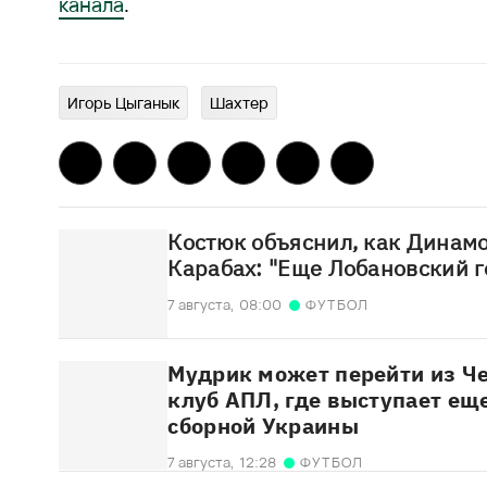
канала
.
Игорь Цыганык
Шахтер
Костюк объяснил, как Динамо
Карабах: "Еще Лобановский г
7 августа,
08:00
ФУТБОЛ
Мудрик может перейти из Че
клуб АПЛ, где выступает ещ
сборной Украины
7 августа,
12:28
ФУТБОЛ