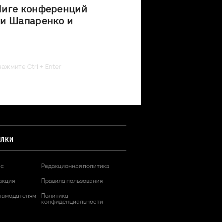
Лиге конференций
хи Шапаренко и
ажмите Ctrl + Enter
ЫЛКИ
ас
Редакционная политика
акция
Правила пользования
ламодателям
Политика
конфиденциальности