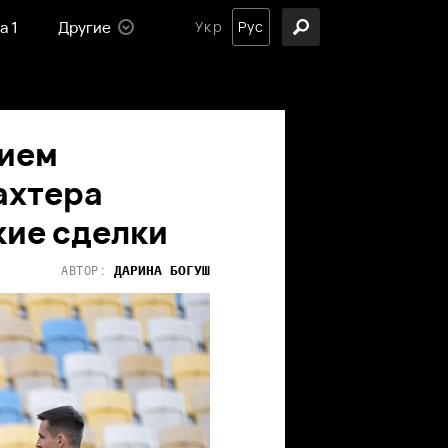
а 1
Другие
Укр
Рус
тием
ахтера
кие сделки
ДАРИНА
БОГУШ
АВТОР: