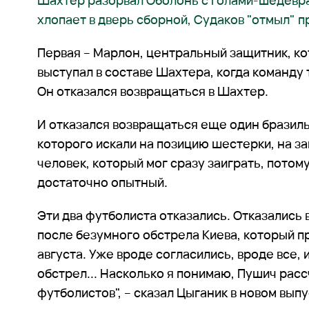
Шахтер разорвал Оболонь с голами-шедевр
хлопает в дверь сборной, Судаков "отмыл" п
Первая – Марлон, центральный защитник, ко
выступал в составе Шахтера, когда команду
Он отказался возвращаться в Шахтер.
И отказался возвращаться еще один бразиль
которого искали на позицию шестерки, на з
человек, который мог сразу заиграть, потом
достаточно опытный.
Эти два футболиста отказались. Отказались
после безумного обстрела Киева, который п
августа. Уже вроде согласились, вроде все, 
обстрел... Насколько я понимаю, Пушич расс
футболистов", – сказал Цыганик в новом вып