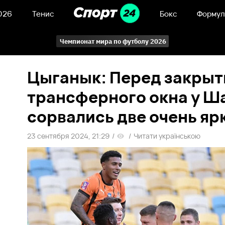
026
Тенис
Бокс
Формул
Чемпионат мира по футболу 2026
Цыганык: Перед закры
трансферного окна у Ш
сорвались две очень яр
23 сентября 2024, 21:29
/
/
Читати українською