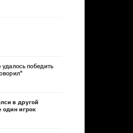
 удалось победить
оворил"
лси в другой
е один игрок