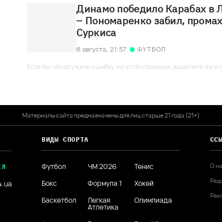
Динамо победило Карабах в 
– Пономаренко забил, прома
Суркиса
6 августа,
21:57
ФУТБОЛ
Если Вы обнаружили ошибку на этой странице, выделите ее и н
Материалы сайта предназначены для лиц старше 21 года (21+)
ВИДЫ СПОРТА
СС
Футбол
ЧМ 2026
Тенис
О н
ЕЛ
Ред
Бокс
Формула 1
Хокей
4.ua
Рек
Баскетбол
Легкая
Олимпиада
Атлетика