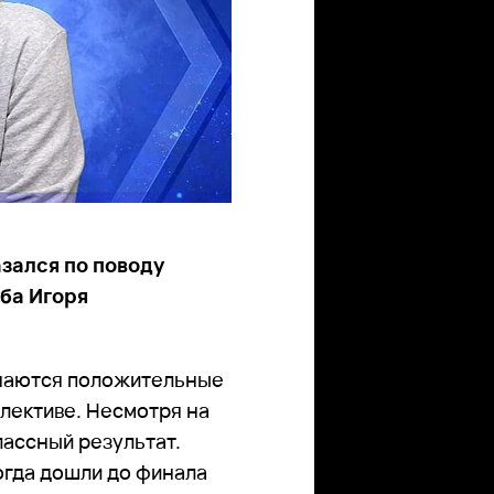
зался по поводу
ба Игоря
инаются положительные
ллективе. Несмотря на
лассный результат.
огда дошли до финала