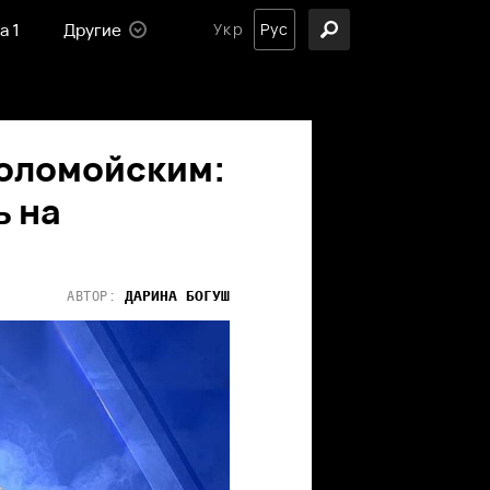
а 1
Другие
Укр
Рус
Коломойским:
ь на
ДАРИНА
БОГУШ
АВТОР: