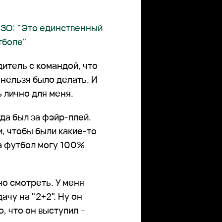
ИЗО: "Это единственный
тболе"
дитель с командой, что
к нельзя было делать. И
 лично для меня.
гда был за фэйр-плей.
и, чтобы были какие-то
За футбол могу 100%
но смотреть. У меня
ачу на "2+2". Ну он
о, что он выступил –