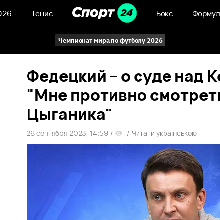
026
Тенис
Бокс
Формул
Чемпионат мира по футболу 2026
Федецкий – о суде над 
"Мне противно смотрет
Цыганика"
26 сентября 2023, 14:59
/
/
Читати українською