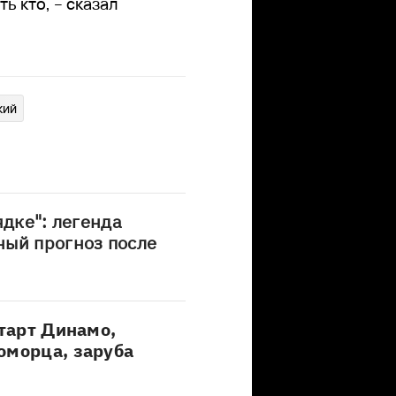
ь кто, – сказал
кий
ядке": легенда
ный прогноз после
старт Динамо,
оморца, заруба