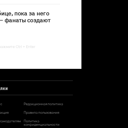
ице, пока за него
 – фанаты создают
ажмите Ctrl + Enter
ЫЛКИ
ас
Редакционная политика
акция
Правила пользования
ламодателям
Политика
конфиденциальности