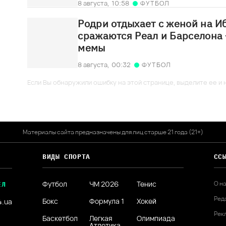
8 августа,
10:58
ФУТБОЛ
Родри отдыхает с женой на Иб
сражаются Реал и Барселона
мемы
8 августа,
00:32
ФУТБОЛ
Если Вы обнаружили ошибку на этой странице, выделите ее и н
Материалы сайта предназначены для лиц старше 21 года (21+)
ВИДЫ СПОРТА
СС
Футбол
ЧМ 2026
Тенис
О н
ЕЛ
Ред
Бокс
Формула 1
Хокей
4.ua
Рек
Баскетбол
Легкая
Олимпиада
Атлетика