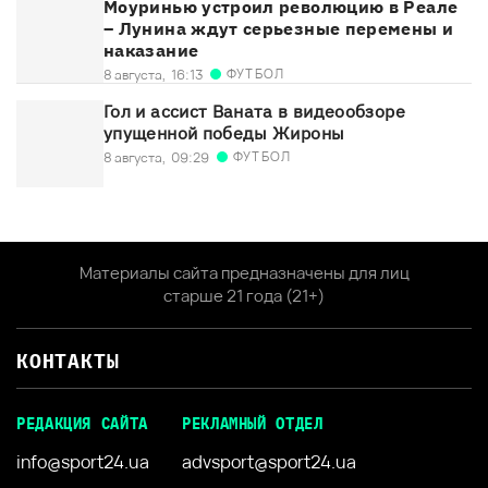
Моуринью устроил революцию в Реале
– Лунина ждут серьезные перемены и
наказание
ФУТБОЛ
8 августа,
16:13
Гол и ассист Ваната в видеообзоре
упущенной победы Жироны
ФУТБОЛ
8 августа,
09:29
Материалы сайта предназначены для лиц
старше 21 года (21+)
КОНТАКТЫ
РЕДАКЦИЯ САЙТА
РЕКЛАМНЫЙ ОТДЕЛ
info@sport24.ua
advsport@sport24.ua