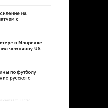
усиление на
атчем с
стерс в Монреале
упил чемпиону US
ины по футболу
ние русского
ажмите Ctrl + Enter