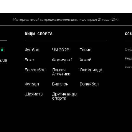
Материалы сайта предназначены для лиц старше 21 года (21+)
ВИДЫ СПОРТА
СС
Футбол
ЧМ 2026
Тенис
О н
ЕЛ
Ред
Бокс
Формула 1
Хокей
4.ua
Рек
Баскетбол
Легкая
Олимпиада
Атлетика
Футзал
Биатлон
Волейбол
Шахматы
Другие виды
спорта