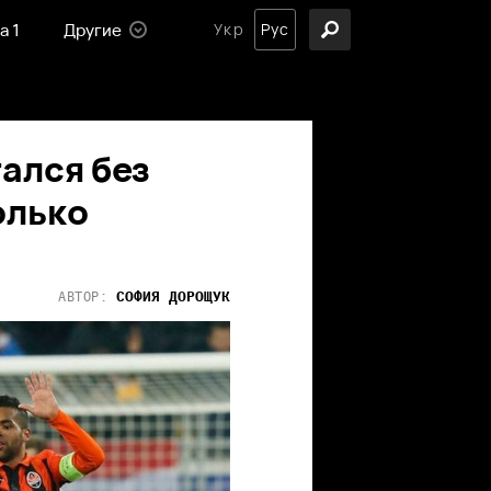
а 1
Другие
Укр
Рус
ался без
олько
СОФИЯ
ДОРОЩУК
АВТОР: