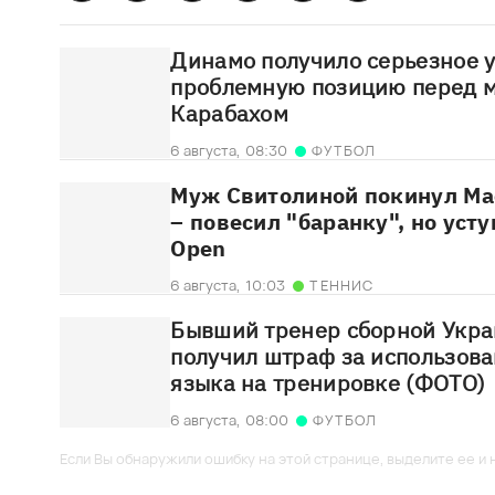
Динамо получило серьезное 
проблемную позицию перед м
Карабахом
6 августа,
08:30
ФУТБОЛ
Муж Свитолиной покинул Ма
– повесил "баранку", но уст
Open
6 августа,
10:03
ТЕННИС
Бывший тренер сборной Укра
получил штраф за использова
языка на тренировке (ФОТО)
6 августа,
08:00
ФУТБОЛ
Если Вы обнаружили ошибку на этой странице, выделите ее и н