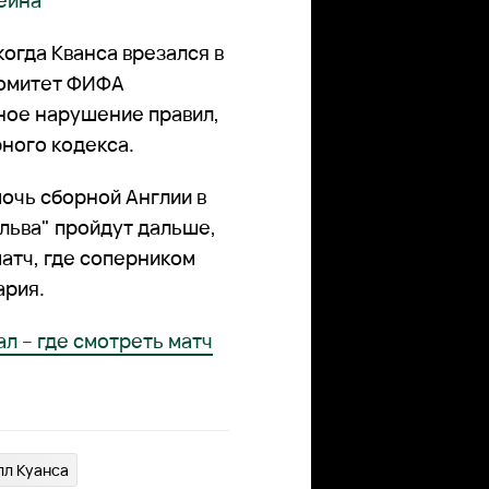
Кейна
огда Кванса врезался в
комитет ФИФА
ное нарушение правил,
ного кодекса.
мочь сборной Англии в
 льва" пройдут дальше,
атч, где соперником
ария.
л – где смотреть матч
л Куанса