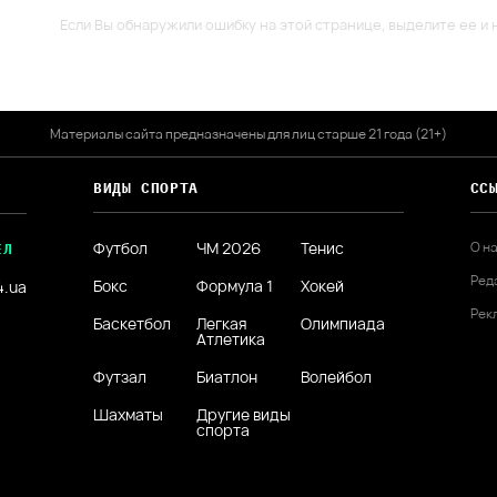
Если Вы обнаружили ошибку на этой странице, выделите ее и н
Материалы сайта предназначены для лиц старше 21 года (21+)
ВИДЫ СПОРТА
СС
Футбол
ЧМ 2026
Тенис
О н
ЕЛ
Ред
Бокс
Формула 1
Хокей
4.ua
Рек
Баскетбол
Легкая
Олимпиада
Атлетика
Футзал
Биатлон
Волейбол
Шахматы
Другие виды
спорта