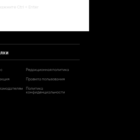
ажмите Ctrl + Enter
ЫЛКИ
ас
Редакционная политика
акция
Правила пользования
ламодателям
Политика
конфиденциальности