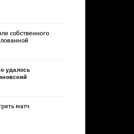
зле собственного
улованной
о удалось
бановский
треть матч