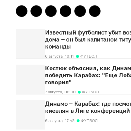
Известный футболист убит во
дома – он был капитаном тит
команды
6 августа,
16:11
ФУТБОЛ
Костюк объяснил, как Динам
победить Карабах: "Еще Ло
говорил"
7 августа,
08:00
ФУТБОЛ
Динамо – Карабах: где посмо
киевлян в Лиге конференций
6 августа,
17:45
ФУТБОЛ