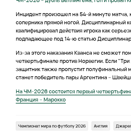
ЧМ-2026 – дубль Беллингема, гол и провал 
Инцидент произошел на 54-й минуте матча, к
соперника прямой ногой. Дисциплинарный 
квалифицировал действия игрока как серьез
подпадающее под 14-ю статью Дисциплинар
Из-за этого наказания Кванса не сможет по
четвертьфинале против Норвегии. Если "Три
защитник также пропустит полуфинальный м
станет победитель пары Аргентина – Швейц
На ЧМ-2026 состоится первый четвертьфина
Франция – Марокко
Чемпионат мира по футболу 2026
Англия
Джарел