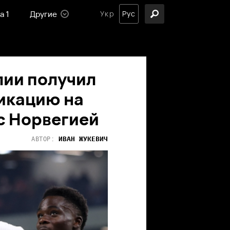
а 1
Другие
Укр
Рус
лии получил
икацию на
с Норвегией
ИВАН
ЖУКЕВИЧ
АВТОР: