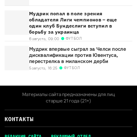
Мудрик попал в поле зрения
обладателя Лиги чемпионов – еще
один клуб Бундеслиги вступил в
борьбу за украинца
ФУТБОЛ
6 августа,
09:00
Мудрик впервые сыграл за Челси после
дисквалификации против Ювентуса,
перестрелка в миланском дерби
ФУТБОЛ
5 августа,
16:25
Материалы сайта предназначены для лиц
старше 21 года (21+)
КОНТАКТЫ
РЕДАКЦИЯ САЙТА
РЕКЛАМНЫЙ ОТДЕЛ