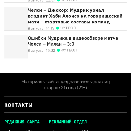
8 августа,
22:37
Челси – Джохор: Мудрик узнал
вердикт Хаби Алонсо на товарищеский
матч – стартовые составы команд
ФУТБОЛ
9 августа,
14:15
Ошибки Мудрика в видеообзоре матча
Челси – Милан – 3:0
ФУТБОЛ
8 августа,
19:32
Материалы сайта предназначены для лиц
старше 21 года (21+)
КОНТАКТЫ
РЕДАКЦИЯ САЙТА
РЕКЛАМНЫЙ ОТДЕЛ