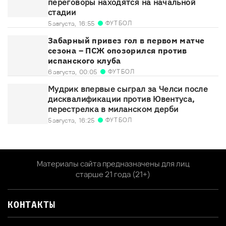
переговоры находятся на начальной
стадии
ФУТБОЛ
5 августа,
16:55
Забарный привез гол в первом матче
сезона – ПСЖ опозорился против
испанского клуба
ФУТБОЛ
6 августа,
00:05
Мудрик впервые сыграл за Челси после
дисквалификации против Ювентуса,
перестрелка в миланском дерби
ФУТБОЛ
5 августа,
16:25
Материалы сайта предназначены для лиц
старше 21 года (21+)
КОНТАКТЫ