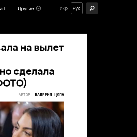
а 1
Другие
Укр
Рус
ала на вылет
 но сделала
ФОТО)
ВАЛЕРИЯ
ЦЮПА
АВТОР: