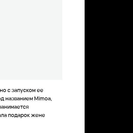
о с запуском ее
д названием Mimoa,
 занимается
ала подарок жене