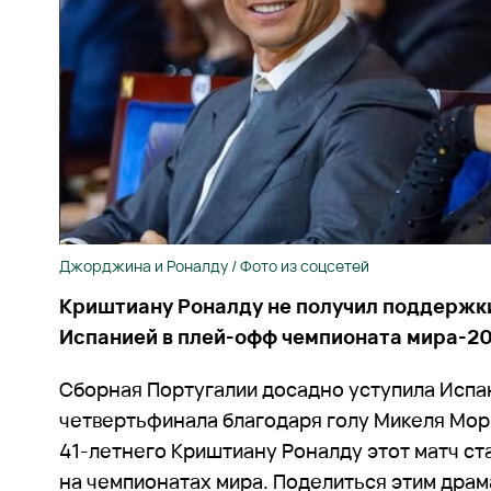
Джорджина и Роналду / Фото из соцсетей
Криштиану Роналду не получил поддержки 
Испанией в плей-офф чемпионата мира-2
Сборная Португалии досадно уступила Испан
четвертьфинала благодаря голу Микеля Мори
41-летнего Криштиану Роналду этот матч ст
на чемпионатах мира. Поделиться этим дра