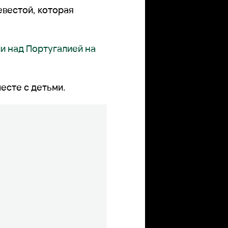
евестой, которая
и над Португалией на
есте с детьми.