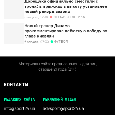
Дорощука официально сместили с
трона: в прыжках в высоту установлен
новый рекорд сезона
ЛЕГКАЯ АТЛЕТИКА
6 августа,
17:36
Новый тренер Динамо
прокомментировал дебютную победу во
главе киевлян
ФУТБОЛ
6 августа,
07:30
Материалы сайта предназначены для лиц
старше 21 года (21+)
КОНТАКТЫ
РЕДАКЦИЯ САЙТА
РЕКЛАМНЫЙ ОТДЕЛ
info@sport24.ua
advsport@sport24.ua