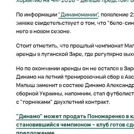
Хорватию на ЧМ-2026 – дальше предстоит б
По информации
"Динамомании"
, появление 
заявке свидетельствует о том, что "бело-си
него в новом сезоне.
Стоит отметить, что прошлый чемпионат Ма
аренды в луганской Заре, где регулярно вых
Но по окончании аренды он не остался в Зар
Динамо на летний тренировочный сбор в Ав
Малыш заменит в составе Динамо Александр
сборной Украины, напомним, стал футболис
с "горняками" двухлетний контракт.
"Динамо" может продать Пономаренко в кл
становившийся чемпионом – клуб готов с
предложение