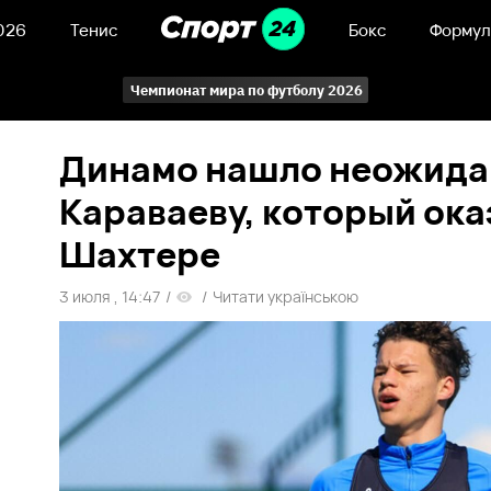
026
Тенис
Бокс
Формул
Чемпионат мира по футболу 2026
Динамо нашло неожида
Караваеву, который ока
Шахтере
3 июля , 14:47
/
/
Читати українською