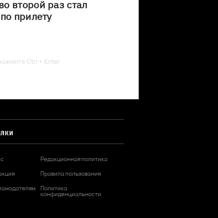
о второй раз стал
 по прилету
ажмите Ctrl + Enter
ЫЛКИ
ас
Редакционная политика
акция
Правила пользования
ламодателям
Политика
конфиденциальности