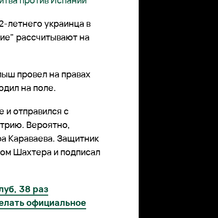
итва против Испании
22-летнего украинца в
ние" рассчитывают на
лыш провел на правах
одил на поле.
е и отправился с
стрию. Вероятно,
а Караваева. Защитник
том Шахтера и подписал
уб, 38 раз
делать официальное