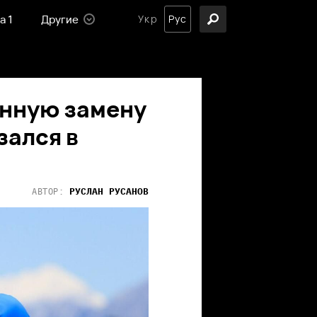
а 1
Другие
Укр
Рус
нную замену
зался в
РУСЛАН
РУСАНОВ
АВТОР: