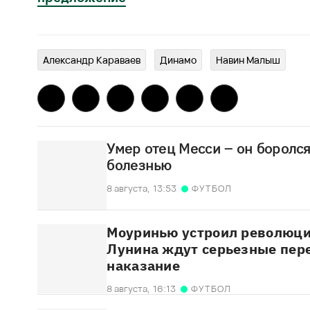
Александр Караваев
Динамо
Навин Малыш
Умер отец Месси – он боролс
болезнью
8 августа,
13:53
ФУТБОЛ
Моуринью устроил революци
Лунина ждут серьезные пер
наказание
8 августа,
16:13
ФУТБОЛ