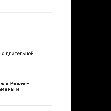
я с длительной
ю в Реале –
емены и