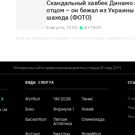
Скандальный хавбек Динамо в
отцом – он бежал из Украины
шахеда (ФОТО)
8 августа,
13:00
ФУТБОЛ
Если Вы обнаружили ошибку на этой странице, выделите ее и н
Материалы сайта предназначены для лиц старше 21 года (21+)
ВИДЫ СПОРТА
СС
Футбол
ЧМ 2026
Тенис
О н
ЕЛ
Ред
Бокс
Формула 1
Хокей
4.ua
Рек
Баскетбол
Легкая
Олимпиада
Атлетика
Футзал
Биатлон
Волейбол