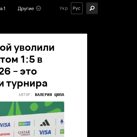
а 1
Другие
Укр
Рус
ной уволили
том 1:5 в
6 – это
и турнира
ВАЛЕРИЯ
ЦЮПА
АВТОР: