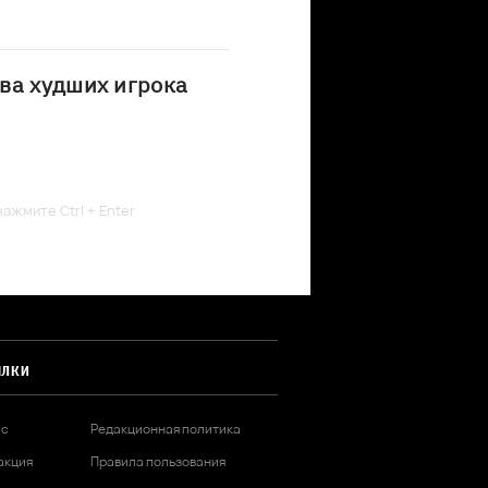
ва худших игрока
ажмите Ctrl + Enter
ЫЛКИ
ас
Редакционная политика
акция
Правила пользования