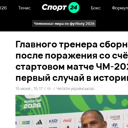
026
Тенис
Бокс
Формул
Чемпионат мира по футболу 2026
Главного тренера сбор
после поражения со счё
стартовом матче ЧМ-202
первый случай в истори
15 июня , 15:17
/
/
Читати українською