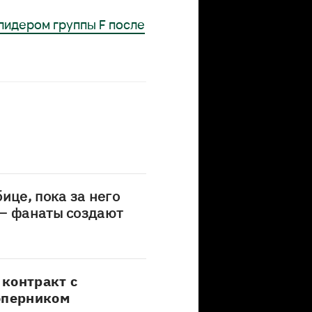
лидером группы F после
ице, пока за него
 – фанаты создают
контракт с
оперником