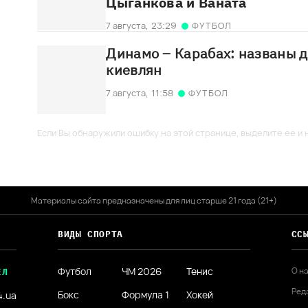
Цыганкова и Ваната
7 августа,
23:29
ФУТБОЛ
Динамо – Карабах: названы д
киевлян
7 августа,
11:58
ФУТБОЛ
Если Вы обнаружили ошибку на этой странице, выделите ее и н
Материалы сайта предназначены для лиц старше 21 года (21+)
ВИДЫ СПОРТА
СС
Футбол
ЧМ 2026
Тенис
О н
ЕЛ
Ред
Бокс
Формула 1
Хокей
4.ua