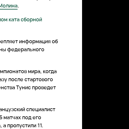
Молина
.
лом ката сборной
епляет информация об
ены федерального
емпионатов мира, когда
азу после стартового
нства Тунис проведет
ранцузский специалист
5 матчах под его
 а пропустили 11.