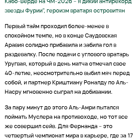
Кабо-Верде на ЧМ-2026 – я дикий антирекорд
звезды Фурии", героизм вратаря островитян
Первый тайм проходил более-менее в
спокойном темпе, но в конце Саудовская
Аравия солидно прибавила и забила гол в
раздевалку. После подачи с углового вратарь
Уругвая, который в день матча отмечал свое
40-летие, неосмотрительно выбил мяч перед
собой, и партнер Криштиану Роналду по Аль-
Насру мгновенно сыграл на добивании.
За пару минут до этого Аль-Амри пытался
поймать Муслера на противоходе, но тот все
же совершил сейв. Для Фернанда – это
четвертый чемпионат мира в карьере, где за 17