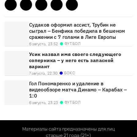
Судаков оформил ассист, Трубин не
сыграл – Бенфика победила в бешеном
сражении с 7 голами в Лиге Европы
ФУТБОЛ
6 августа,
23:52
Усик назвал имя своего следующего
соперника – у него есть запасной
вариант
БОКС
7 августа,
22:30
Гол Пономаренко и удаление в
видеообзоре матча Динамо – Карабах –
1:0
ФУТБОЛ
6 августа,
23:23
Материалы сайта предназначены для лиц
старше 21 года (21+)