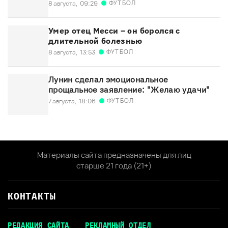
ФУТБОЛ
8 августа,
09:29
Умер отец Месси – он боролся с
длительной болезнью
ФУТБОЛ
8 августа,
13:53
Лунин сделал эмоциональное
прощальное заявление: "Желаю удачи"
ФУТБОЛ
7 августа,
18:06
Материалы сайта предназначены для лиц
старше 21 года (21+)
КОНТАКТЫ
РЕДАКЦИЯ САЙТА
РЕКЛАМНЫЙ ОТДЕЛ