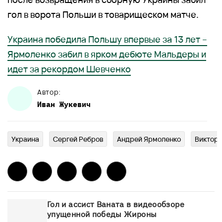
гол в ворота Польши в товарищеском матче.
Украина победила Польшу впервые за 13 лет –
Ярмоленко забил в ярком дебюте Мальдеры и
идет за рекордом Шевченко
Автор:
Иван
Жукевич
Украина
Сергей Ребров
Андрей Ярмоленко
Виктор 
Гол и ассист Ваната в видеообзоре
упущенной победы Жироны