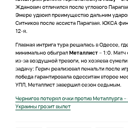
Жданович отличился после углового Парагв
Эмере удвоил преимущество дальним ударом
Ситников после ассиста Парагвая. ЮКСА фин
12-я.
Главная интрига тура решалась в Одессе, гд
минимально обыграл
Металлист
– 1:0. Матч
из-за воздушной тревоги, но хозяева сумел
задачу: Герич реализовал пенальти после иг
победа гарантировала одесситам второе мес
УПЛ, Металлист завершил сезон седьмым.
Чернигов потерял очки против Металлурга –
Украины грозит вылет