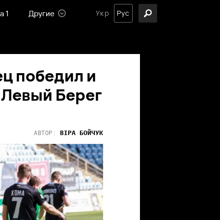
а 1
Другие
Укр
Рус
ц победил и
 Левый Берег
ВІРА
БОЙЧУК
АВТОР: