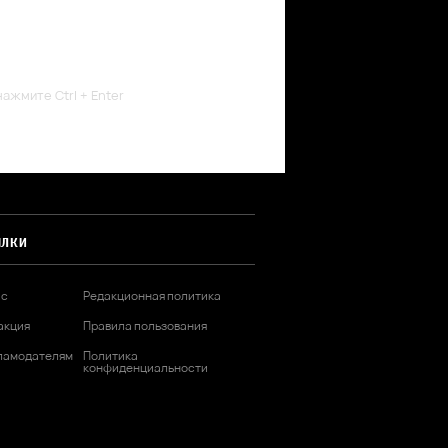
ажмите Ctrl + Enter
ЫЛКИ
ас
Редакционная политика
акция
Правила пользования
ламодателям
Политика
конфиденциальности