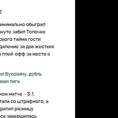
2
инимально обыграл
инуте забил Толочко
рвого тайма гости
даление за два жестких
в плей-офф за место в
л Буковину, дубль
рвая лига
ом матче – 3:1.
тала со штрафного, а
ратил разницу
нса завершилась