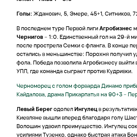
Голы:
Жданович, 5, Эмере, 45+1, Ситников, 7
В последнем туре Первой лиги
Агробизнес
м
Чернигов
– 1:0. Единственный гол на 29-й м
после прострела Семки с фланга. В конце пе
остались в меньшинстве: Порохня получил у
фола. Победа позволила Агробизнесу выйти 
УПЛ, где команда сыграет против Кудривки.
Черноморец с голом форварда Динамо приби
Кайдалова, драма Прикарпатья на 90+3 – Пе
Левый Берег
одолел
Ингулец
в результативн
Киевляне вышли вперед благодаря голу Шас
Волошин удвоил преимущество. Ингулец сок
усилиями Тузенко, однако быстрая атака Бо