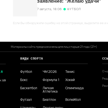
заявление: "Желаю удачи"
7 августа,
18:06
ФУТБОЛ
Если Вы обнаружили ошибку на этой странице, выделите ее и н
Материалы сайта предназначены для лиц старше 21 года (21+)
ВИДЫ СПОРТА
СС
Футбол
ЧМ 2026
Тенис
О н
ЕЛ
Ред
Бокс
Формула 1
Хокей
4.ua
Рек
Баскетбол
Легкая
Олимпиада
Атлетика
Футзал
Биатлон
Волейбол
Шахматы
Другие виды