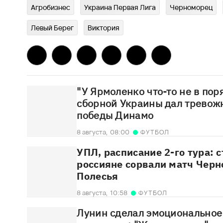
Агробизнес
Украина Первая Лига
Черноморец
Левый Берег
Виктория
"У Ярмоленко что-то не в пор
сборной Украины дал тревож
победы Динамо
8 августа,
08:00
ФУТБОЛ
УПЛ, расписание 2-го тура: 
россияне сорвали матч Черн
Полесья
8 августа,
10:58
ФУТБОЛ
Лунин сделал эмоциональное