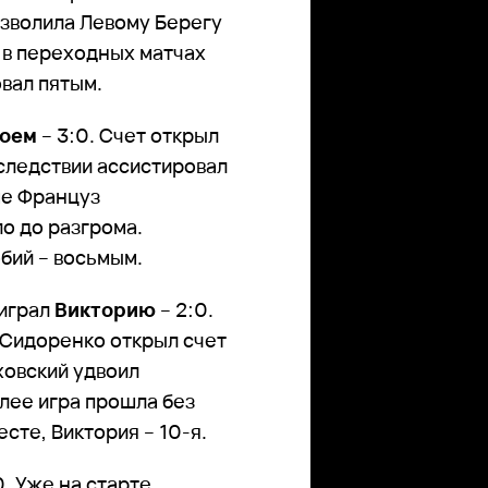
зволила Левому Берегу
ь в переходных матчах
вал пятым.
оем
– 3:0. Счет открыл
следствии ассистировал
ме Француз
о до разгрома.
бий – восьмым.
играл
Викторию
– 2:0.
 Сидоренко открыл счет
ховский удвоил
лее игра прошла без
сте, Виктория – 10-я.
0. Уже на старте