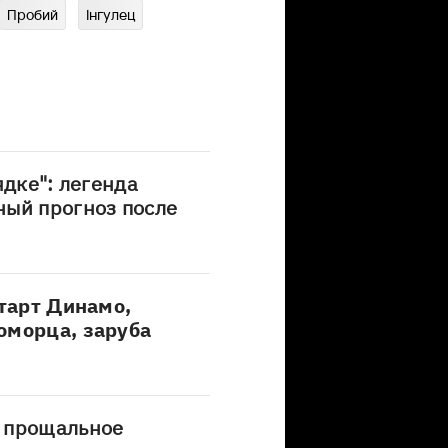
Пробий
Інгулец
ядке": легенда
ный прогноз после
старт Динамо,
оморца, заруба
 прощальное