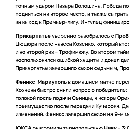
точным ударом Назара Волошина. Победа по
подняться на второе место, а также сыграт
за выход в Премьер-лигу. Ингулец финиширо
Прикарпатье
уверенно разобралось с
Проб
Цюцюра после навеса Козенко, который впо
и во второй раз – Трофимюку. Во втором тай
воспользовался ошибкой защиты и довел дел
Прикарпатье завершило сезон седьмым, Про
Феникс-Мариуполь
в домашнем матче пере
Хозяева быстро сняли вопрос о победителе:
головой после подачи Сеницы, а вскоре Оре
преимущество после передачи Кучерова. Да
изменений. Феникс завершил сезон на 9-м ме
ЮКСА
разгромила тернопольскую
Ниву
– 3: