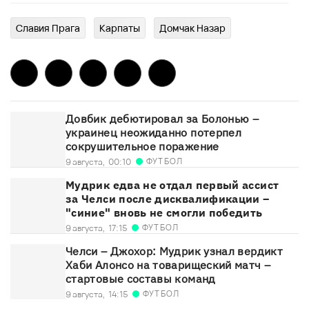
Славия Прага
Карпаты
Домчак Назар
Довбик дебютировал за Болонью –
украинец неожиданно потерпел
сокрушительное поражение
ФУТБОЛ
9 августа,
00:10
Мудрик едва не отдал первый ассист
за Челси после дисквалификации –
"синие" вновь не смогли победить
ФУТБОЛ
9 августа,
17:15
Челси – Джохор: Мудрик узнал вердикт
Хаби Алонсо на товарищеский матч –
стартовые составы команд
ФУТБОЛ
9 августа,
14:15