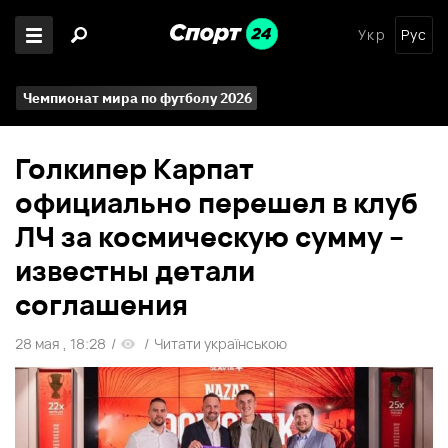
Укр
Рус
Чемпионат мира по футболу 2026
Голкипер Карпат
официально перешел в клуб
ЛЧ за космическую сумму –
известны детали
соглашения
28 мая , 18:28
/
/
Читати українською