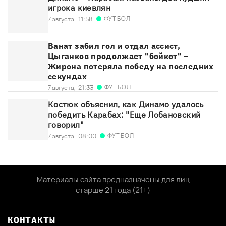
игрока киевлян
ФУТБОЛ
7 августа,
11:58
Ванат забил гол и отдал ассист,
Цыганков продолжает "бойкот" –
Жирона потеряла победу на последних
секундах
ФУТБОЛ
7 августа,
21:33
Костюк объяснил, как Динамо удалось
победить Карабах: "Еще Лобановский
говорил"
ФУТБОЛ
7 августа,
08:00
Материалы сайта предназначены для лиц
старше 21 года (21+)
КОНТАКТЫ