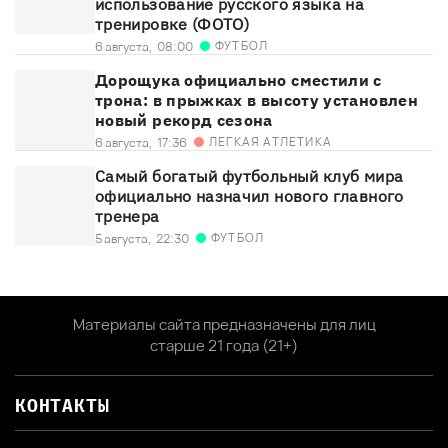
использование русского языка на
тренировке (ФОТО)
ФУТБОЛ
6 августа,
08:00
Дорощука официально сместили с
трона: в прыжках в высоту установлен
новый рекорд сезона
ЛЕГКАЯ АТЛЕТИКА
6 августа,
17:36
Самый богатый футбольный клуб мира
официально назначил нового главного
тренера
ФУТБОЛ
5 августа,
22:30
Материалы сайта предназначены для лиц
старше 21 года (21+)
КОНТАКТЫ