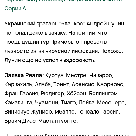
Серии А
Украинский вратарь "бланкос" Андрей Лунин
не попал даже в заявку. Напомним, что
предыдущий тур Примеры он провел в
лазарете из-за вирусной инфекции. Похоже,
Лунин еще не успел выздороветь.
Заявка Реала:
Куртуа, Местре, Наварро,
Карвахаль, Алаба, Трент, Асенсио, Каррерас,
Фран Гарсия, Рюдигер, Хёйсен, Беллингем,
Камавинга, Чуамени, Тиаго, Лейва, Месонеро,
Винисиус Жуниор, Мбаппе, Гонсало Гарсия,
Браим Диас, Мастантуонто.
Напомним, что Куртуа недавно вернулся после