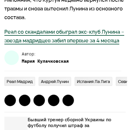
травмы и снова вытеснил Лунина из основного
состава.
Реал со скандалами обыграл экс-клуб Лунина –
звезда мадридцев забил впервые за 4 месяца
Автор:
Мария
Кулачковская
Реал Мадрид
Андрей Лунин
Испания Ла Лига
Севил
Бывший тренер сборной Украины по
футболу получил штраф за