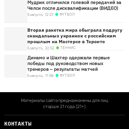
Мудрик отличился голевой передачей за
Челси после дисквалификации (ВИДЕО)
ФУТБОЛ
5 августа,
12:27
Вторая ракетка мира обыграла подругу
скандальных украинок с российским
прошлым на Мастерсе в Торонто
ТЕННИС
5 августа,
22:52
Динамо и Шахтер одержали первые
победы под руководством новых
тренеров – результаты матчей
ФУТБОЛ
5 августа,
17:58
Материалы сайта предназначены для лиц
старше 21 года (21+)
КОНТАКТЫ