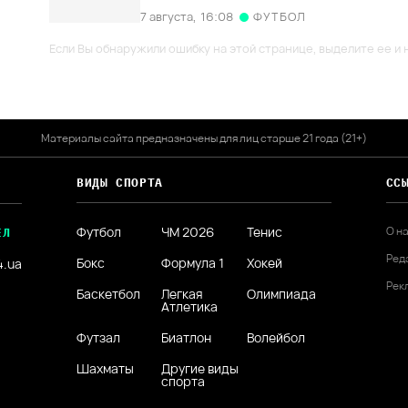
7 августа,
16:08
ФУТБОЛ
Если Вы обнаружили ошибку на этой странице, выделите ее и н
Материалы сайта предназначены для лиц старше 21 года (21+)
ВИДЫ СПОРТА
СС
Футбол
ЧМ 2026
Тенис
О н
ЕЛ
Ред
Бокс
Формула 1
Хокей
4.ua
Рек
Баскетбол
Легкая
Олимпиада
Атлетика
Футзал
Биатлон
Волейбол
Шахматы
Другие виды
спорта