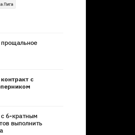
а Лига
 прощальное
контракт с
оперником
 с 6-кратным
тов выполнить
а