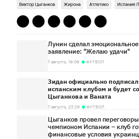
Виктор Цыганков
Жирона
Атлетико
Испания Л
Лунин сделал эмоциональное
заявление: "Желаю удачи"
7 августа,
18:06
ФУТБОЛ
Зидан официально подписал 
испанским клубом и будет с
Цыганкова и Ваната
7 августа,
23:29
ФУТБОЛ
Цыганков провел переговоры
чемпионом Испании – клуб го
финансовые условия украинц