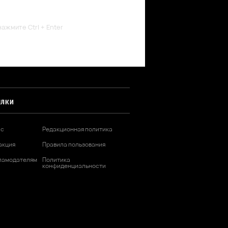
ажмите Ctrl + Enter
ЫЛКИ
ас
Редакционная политика
акция
Правила пользования
ламодателям
Политика
конфиденциальности