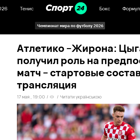
026
Тенис
Бокс
Формул
Чемпионат мира по футболу 2026
Атлетико –Жирона: Цыг
получил роль на предп
матч – стартовые соста
трансляция
17 мая , 19:00
/
/
Читати українською