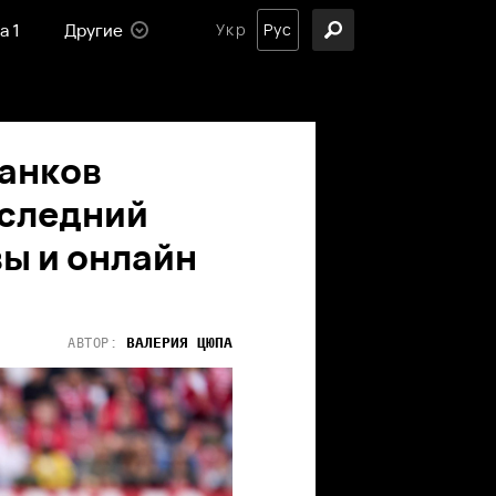
а 1
Другие
Укр
Рус
анков
оследний
вы и онлайн
ВАЛЕРИЯ
ЦЮПА
АВТОР: