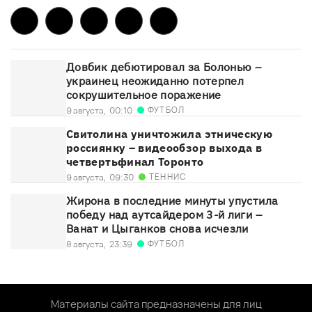
Довбик дебютировал за Болонью –
украинец неожиданно потерпел
сокрушительное поражение
ФУТБОЛ
9 августа,
00:10
Свитолина уничтожила этническую
россиянку – видеообзор выхода в
четвертьфинал Торонто
ТЕННИС
9 августа,
09:30
Жирона в последние минуты упустила
победу над аутсайдером 3-й лиги –
Ванат и Цыганков снова исчезли
ФУТБОЛ
8 августа,
23:39
Материалы сайта предназначены для лиц