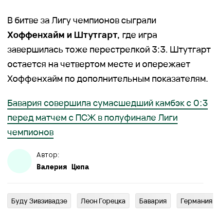
В битве за Лигу чемпионов сыграли
Хоффенхайм и Штутгарт,
где игра
завершилась тоже перестрелкой 3:3. Штутгарт
остается на четвертом месте и опережает
Хоффенхайм по дополнительным показателям.
Бавария совершила сумасшедший камбэк с 0:3
перед матчем с ПСЖ в полуфинале Лиги
чемпионов
Автор:
Валерия
Цюпа
Буду Зивзивадзе
Леон Горецка
Бавария
Германия Б