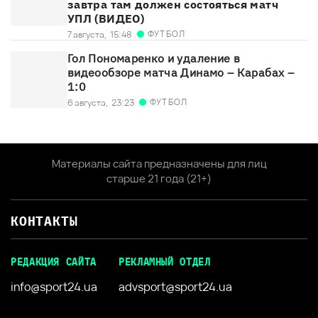
завтра там должен состояться матч
УПЛ (ВИДЕО)
ФУТБОЛ
7 августа,
15:48
Гол Пономаренко и удаление в
видеообзоре матча Динамо – Карабах –
1:0
ФУТБОЛ
6 августа,
23:23
Материалы сайта предназначены для лиц
старше 21 года (21+)
КОНТАКТЫ
РЕДАКЦИЯ САЙТА
РЕКЛАМНЫЙ ОТДЕЛ
info@sport24.ua
advsport@sport24.ua