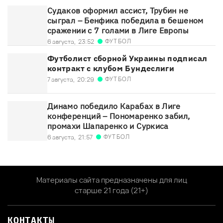
Судаков оформил ассист, Трубин не
сыграл – Бенфика победила в бешеном
сражении с 7 голами в Лиге Европы
ФУТБОЛ
6 августа,
23:52
Футболист сборной Украины подписал
контракт с клубом Бундеслиги
ФУТБОЛ
7 августа,
20:29
Динамо победило Карабах в Лиге
конференций – Пономаренко забил,
промахи Шапаренко и Суркиса
ФУТБОЛ
6 августа,
21:57
Материалы сайта предназначены для лиц
старше 21 года (21+)
КОНТАКТЫ