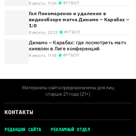
ФУТБОЛ
6 августа,
11:04
Гол Пономаренко и удаление в
видеообзоре матча Динамо – Карабах –
1:0
ФУТБОЛ
6 августа,
23:23
Динамо – Карабах: где посмотреть матч
киевлян в Лиге конференций
ФУТБОЛ
6 августа,
17:45
Материалы сайта предназначены для лиц
старше 21 года (21+)
КОНТАКТЫ
РЕДАКЦИЯ САЙТА
РЕКЛАМНЫЙ ОТДЕЛ