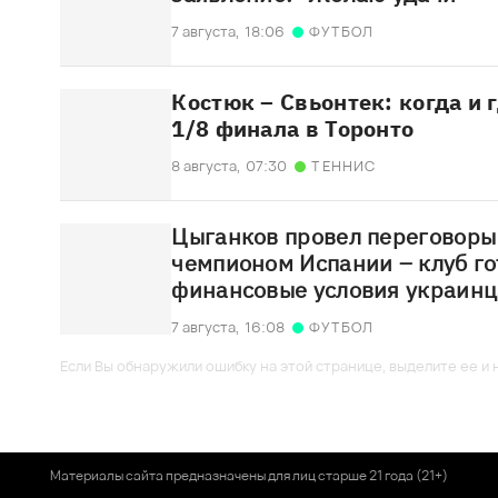
7 августа,
18:06
ФУТБОЛ
Костюк – Свьонтек: когда и 
1/8 финала в Торонто
8 августа,
07:30
ТЕННИС
Цыганков провел переговоры
чемпионом Испании – клуб го
финансовые условия украинц
7 августа,
16:08
ФУТБОЛ
Если Вы обнаружили ошибку на этой странице, выделите ее и н
Материалы сайта предназначены для лиц старше 21 года (21+)