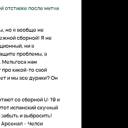
ой отставке после матча
ы, но я вообще не
ежной сборной! Я не
ационный, ни в
защите проблемы, в
. Мельгоса нам
 про какой-то свой
нет и мы все дураки? Он
отают со сборной U-19 и
Этот испанский скучный
забыть и выбросить!
а Арсенал – Челси