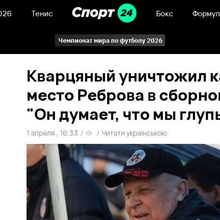
026
Тенис
Бокс
Формул
Чемпионат мира по футболу 2026
Кварцяный уничтожил к
место Реброва в сборно
"Он думает, что мы глу
1 апреля , 16:33
/
/
Читати українською