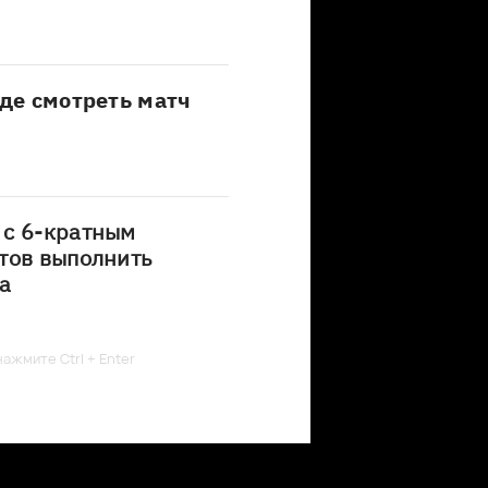
где смотреть матч
 с 6-кратным
тов выполнить
а
ажмите Ctrl + Enter