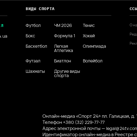
ВИДЫ СПОРТА
СС
Футбол
ЧМ 2026
Тенис
О н
ЕЛ
Ред
Бокс
Формула 1
Хокей
4.ua
Рек
Баскетбол
Легкая
Олимпиада
Атлетика
Футзал
Биатлон
Волейбол
Шахматы
Другие виды
спорта
Онлайн-медиа «Спорт 24» пл. Галицкая, д. 1
Телефон
+380 (32) 229-77-77
Адрес электронной почты —
legal@24tv.co
Идентификатор онлайн-медиа в Реестре 