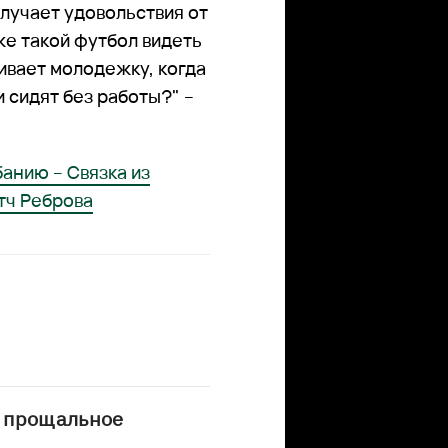
олучает удовольствия от
же такой футбол видеть
ливает молодежку, когда
 сидят без работы?" –
анию – Связка из
тч Реброва
 прощальное