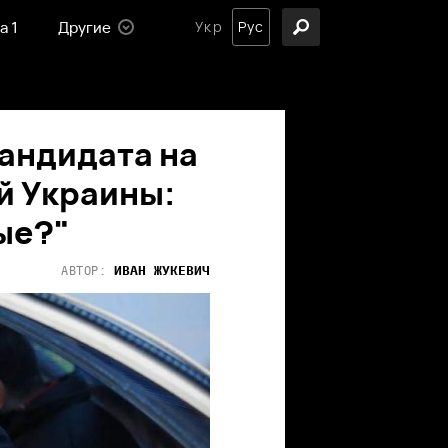
а 1
Другие
Укр
Рус
андидата на
й Украины:
пые?"
ИВАН
ЖУКЕВИЧ
АВТОР: