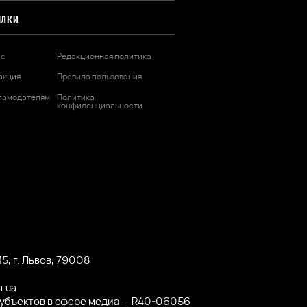
ЫЛКИ
ас
Редакционная политика
акция
Правила пользования
ламодателям
Политика
конфиденциальности
5, г. Львов, 79008
m.ua
субъектов в сфере медиа — R40-06056