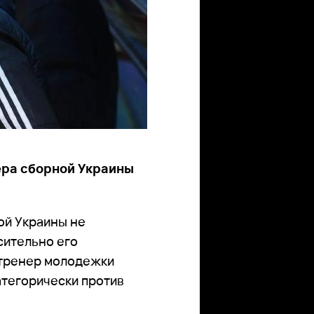
ера сборной Украины
ой Украины не
сительно его
 тренер молодежки
атегорически против