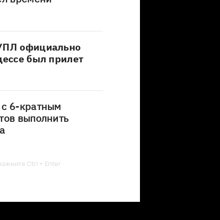
 УПЛ официально
дессе был прилет
 с 6-кратным
тов выполнить
а
ажмите Ctrl + Enter