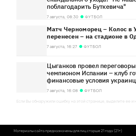
поблагодарить Буткевича"
7 августа,
08:30
ФУТБОЛ
Матч Черноморец – Колос в
перенесен – на стадионе в О
7 августа,
16:27
ФУТБОЛ
Цыганков провел переговоры
чемпионом Испании – клуб го
финансовые условия украинц
7 августа,
16:08
ФУТБОЛ
Если Вы обнаружили ошибку на этой странице, выделите ее и н
Материалы сайта предназначены для лиц старше 21 года (21+)