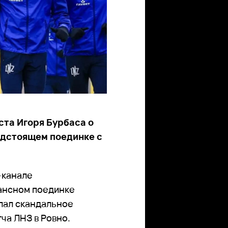
та Игоря Бурбаса о
едстоящем поединке с
-канале
ансном поединке
елал скандальное
ча ЛНЗ в Ровно.