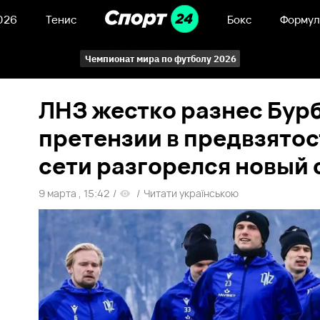
026
Тенис
Бокс
Формул
Чемпионат мира по футболу 2026
ЛНЗ жестко разнес Бурб
претензии в предвзятост
сети разгорелся новый
9 марта , 15:42
/
/
Читати українською