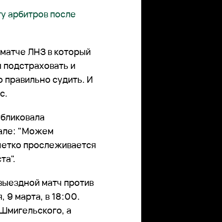
у арбитров после
а матче ЛНЗ в который
 подстраховать и
о правильно судить. И
с.
убликовала
але: "Можем
 четко прослеживается
та".
 выездной матч против
 9 марта, в 18:00.
Шмигельского, а