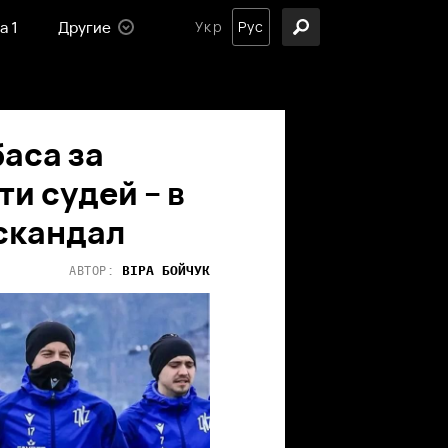
а 1
Другие
Укр
Рус
аса за
и судей – в
 скандал
ВІРА
БОЙЧУК
АВТОР: