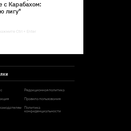
е с Карабахом:
ю лигу"
ажмите Ctrl + Enter
ЫЛКИ
ас
Редакционная политика
акция
Правила пользования
ламодателям
Политика
конфиденциальности