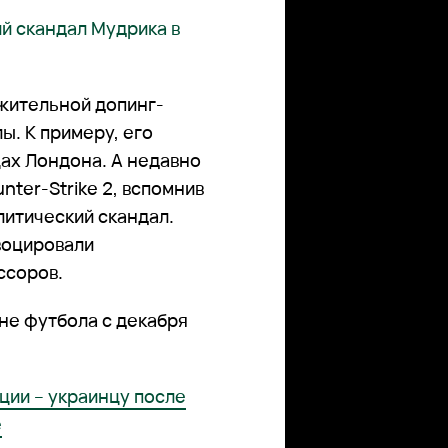
й скандал Мудрика в
ожительной допинг-
ы. К примеру, его
ах Лондона. А недавно
nter-Strike 2, вспомнив
литический скандал.
овоцировали
ссоров.
вне футбола с декабря
ции – украинцу после
е