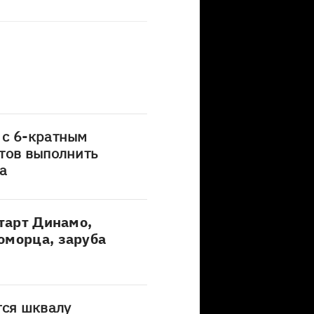
 с 6-кратным
тов выполнить
а
старт Динамо,
оморца, заруба
ся шквалу