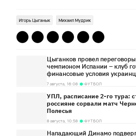
Игорь Цыганык
Михаил Мудрик
Цыганков провел переговоры
чемпионом Испании – клуб го
финансовые условия украинц
7 августа,
16:08
ФУТБОЛ
УПЛ, расписание 2-го тура: 
россияне сорвали матч Черн
Полесья
8 августа,
10:58
ФУТБОЛ
Нападающий Динамо подверг