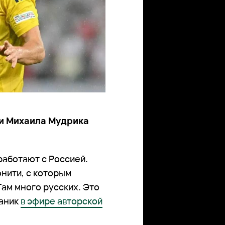
си Михаила Мудрика
работают с Россией.
юнити, с которым
Там много русских. Это
ганик
в эфире авторской