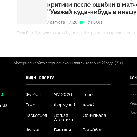
критики после ошибки в матч
"Уезжай куда-нибудь в низшу
7 августа,
17:26
ФУТБОЛ
Если Вы обнаружили ошибку на этой странице, выделите ее и н
Материалы сайта предназначены для лиц старше 21 года (21+)
ВИДЫ СПОРТА
СС
Футбол
ЧМ 2026
Тенис
О н
ЕЛ
Ред
Бокс
Формула 1
Хокей
4.ua
Рек
Баскетбол
Легкая
Олимпиада
Атлетика
Футзал
Биатлон
Волейбол