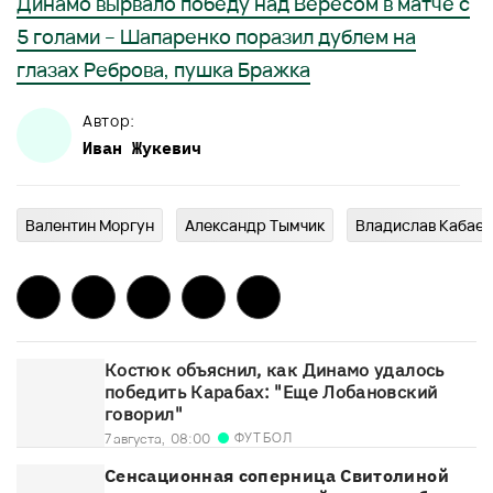
Динамо вырвало победу над Вересом в матче с
5 голами – Шапаренко поразил дублем на
глазах Реброва, пушка Бражка
Автор:
Иван
Жукевич
Валентин Моргун
Александр Тымчик
Владислав Кабаев
Костюк объяснил, как Динамо удалось
победить Карабах: "Еще Лобановский
говорил"
ФУТБОЛ
7 августа,
08:00
Сенсационная соперница Свитолиной