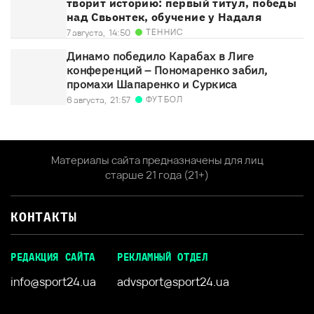
творит историю: первый титул, победы
над Свьонтек, обучение у Надаля
ТЕННИС
7 августа,
14:50
Динамо победило Карабах в Лиге
конференций – Пономаренко забил,
промахи Шапаренко и Суркиса
ФУТБОЛ
6 августа,
21:57
Материалы сайта предназначены для лиц
старше 21 года (21+)
КОНТАКТЫ
РЕДАКЦИЯ САЙТА
РЕКЛАМНЫЙ ОТДЕЛ
info@sport24.ua
advsport@sport24.ua