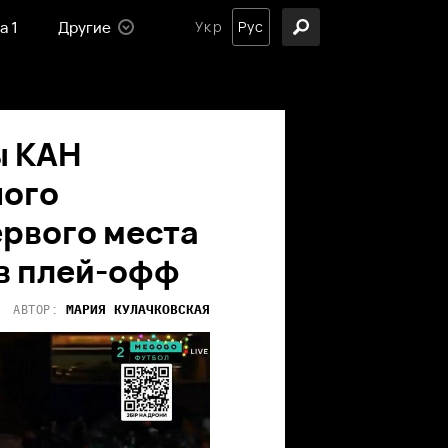
а 1
Другие
Укр
Рус
ы КАН
ного
ервого места
 в плей-офф
МАРИЯ
КУЛАЧКОВСКАЯ
АВТОР: