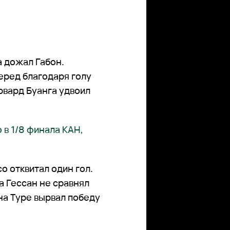
 дожал Габон.
перед благодаря голу
рвард Буанга удвоил
 в 1/8 финала КАН,
 отквитал один гол.
а Гессан не сравнял
на Туре вырвал победу