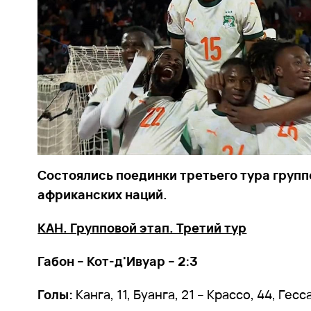
Состоялись поединки третьего тура групп
африканских наций.
КАН. Групповой этап. Третий тур
Габон – Кот-д'Ивуар – 2:3
Голы:
Канга, 11, Буанга, 21 – Крассо, 44, Гесс