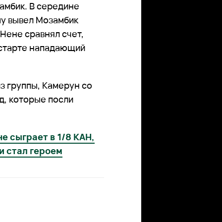
амбик. В середине
му вывел Мозамбик
Нене сравнял счет,
 старте нападающий
из группы, Камерун со
д, которые посли
е сыграет в 1/8 КАН,
и стал героем