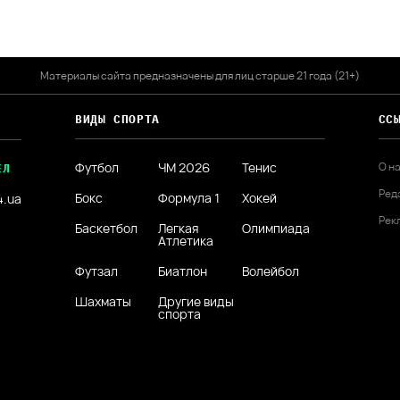
Материалы сайта предназначены для лиц старше 21 года (21+)
ВИДЫ СПОРТА
СС
Футбол
ЧМ 2026
Тенис
О н
ЕЛ
Ред
Бокс
Формула 1
Хокей
4.ua
Рек
Баскетбол
Легкая
Олимпиада
Атлетика
Футзал
Биатлон
Волейбол
Шахматы
Другие виды
спорта