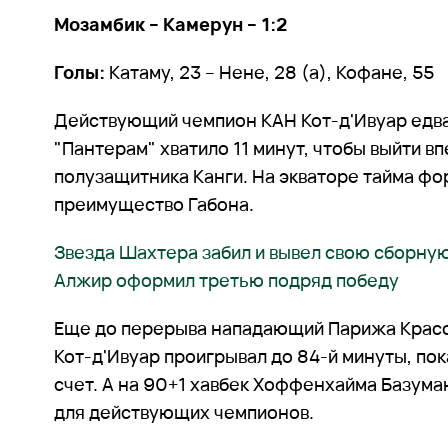
Мозамбик – Камерун – 1:2
Голы:
Катаму, 23 – Нене, 28 (а), Кофане, 55
Действующий чемпион КАН Кот-д'Ивуар едва
"Пантерам" хватило 11 минут, чтобы выйти в
полузащитника Канги. На экваторе тайма фо
преимущество Габона.
Звезда Шахтера забил и вывел свою сборную
Алжир оформил третью подряд победу
Еще до перерыва нападающий Парижа Крассо
Кот-д'Ивуар проигрывал до 84-й минуты, пок
счет. А на 90+1 хавбек Хоффенхайма Базума
для действующих чемпионов.