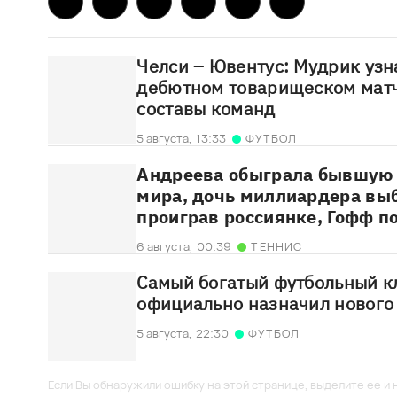
Челси – Ювентус: Мудрик узн
дебютном товарищеском матч
составы команд
5 августа,
13:33
ФУТБОЛ
Андреева обыграла бывшую 
мира, дочь миллиардера выб
проиграв россиянке, Гофф п
6 августа,
00:39
ТЕННИС
Самый богатый футбольный к
официально назначил нового 
5 августа,
22:30
ФУТБОЛ
Если Вы обнаружили ошибку на этой странице, выделите ее и н