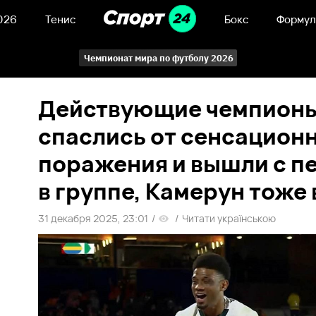
026
Тенис
Бокс
Формул
Чемпионат мира по футболу 2026
Действующие чемпион
спаслись от сенсацион
поражения и вышли с п
в группе, Камерун тоже
31 декабря 2025, 23:01
/
/
Читати українською