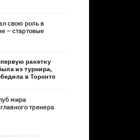
ал свою роль в
е – стартовые
первую ракетку
ыла из турнира,
обедила в Торонто
луб мира
главного тренера
ажмите Ctrl + Enter