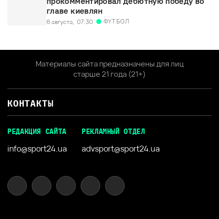
прокомментировал дебютную победу во
главе киевлян
ФУТБОЛ
6 августа,
07:30
Материалы сайта предназначены для лиц
старше 21 года (21+)
КОНТАКТЫ
РЕДАКЦИЯ САЙТА
РЕКЛАМНЫЙ ОТДЕЛ
info@sport24.ua
advsport@sport24.ua