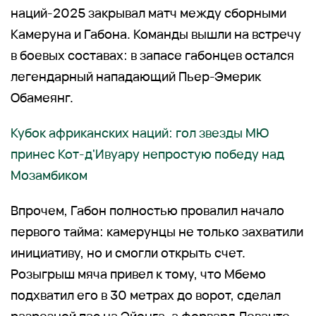
наций-2025 закрывал матч между сборными
Камеруна и Габона. Команды вышли на встречу
в боевых составах: в запасе габонцев остался
легендарный нападающий Пьер-Эмерик
Обамеянг.
Кубок африканских наций: гол звезды МЮ
принес Кот-д'Ивуару непростую победу над
Мозамбиком
Впрочем, Габон полностью провалил начало
первого тайма: камерунцы не только захватили
инициативу, но и смогли открыть счет.
Розыгрыш мяча привел к тому, что Мбемо
подхватил его в 30 метрах до ворот, сделал
разрезной пас на Эйонга, а форвард Леванте