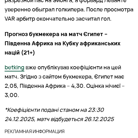
уверенно обыграл голкипера. После просмотра
VAR арбитр окончательно засчитал гол.
Прогноз букмекера на матч Єгипет –
Південна Африка на Кубку африканських
націй (21+)
betking
вже опублікував коефіцієнти на цей
матч. Згідно з сайтом букмекера, Єгипет має
2,05, Південна Африка – 4,30. Оцінка нічиєї –
3,00.
*Коефіцієнти подані станом на 23:30
24.12.2025, матч відбудеться 26.12.2025