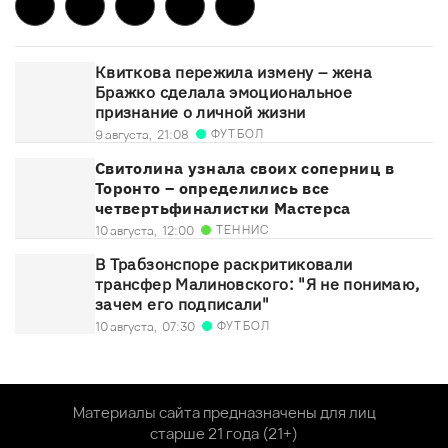
Квиткова пережила измену – жена
Бражко сделала эмоциональное
признание о личной жизни
ФУТБОЛ
9 августа,
21:08
Свитолина узнала своих соперниц в
Торонто – определились все
четвертьфиналистки Мастерса
ТЕННИС
10 августа,
12:00
В Трабзонспоре раскритиковали
трансфер Малиновского: "Я не понимаю,
зачем его подписали"
ФУТБОЛ
10 августа,
07:30
Материалы сайта предназначены для лиц
старше 21 года (21+)