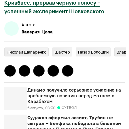
Кривбасс, прервав черную полосу –
успешный эксперимент Шовковского
Автор:
Валерия
Цюпа
Николай Шапаренко
Шахтер
Назар Волошин
Влади
Динамо получило серьезное усиление на
проблемную позицию перед матчем с
Карабахом
ФУТБОЛ
6 августа,
08:30
Судаков оформил ассист, Трубин не
сыграл – Бенфика победила в бешеном
сражении с 7 голами в Лиге Европы