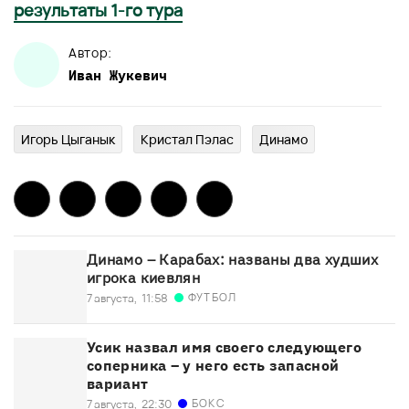
результаты 1-го тура
Автор:
Иван
Жукевич
Игорь Цыганык
Кристал Пэлас
Динамо
Динамо – Карабах: названы два худших
игрока киевлян
ФУТБОЛ
7 августа,
11:58
Усик назвал имя своего следующего
соперника – у него есть запасной
вариант
БОКС
7 августа,
22:30