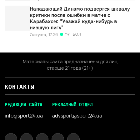
Нападающий Динамо подвергся шквалу
критики после ошибки в матче с
Карабахом: "Уезжай куда-нибудь в
низшую лигу"
ФУТБОЛ
7 августа,
17:26
Материалы сайта предназначены для лиц
старше 21 года (21+)
КОНТАКТЫ
РЕДАКЦИЯ САЙТА
РЕКЛАМНЫЙ ОТДЕЛ
info@sport24.ua
advsport@sport24.ua