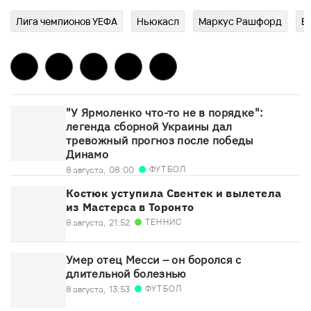
Лига чемпионов УЕФА
Ньюкасл
Маркус Рашфорд
Б
"У Ярмоленко что-то не в порядке":
легенда сборной Украины дал
тревожный прогноз после победы
Динамо
ФУТБОЛ
8 августа,
08:00
Костюк уступила Свентек и вылетела
из Мастерса в Торонто
ТЕННИС
8 августа,
21:52
Умер отец Месси – он боролся с
длительной болезнью
ФУТБОЛ
8 августа,
13:53