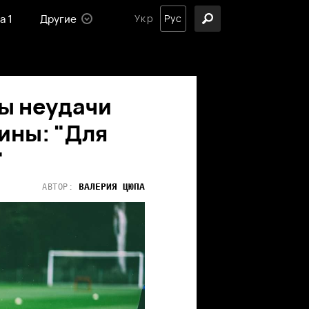
а 1
Другие
Укр
Рус
ы неудачи
ины: "Для
"
ВАЛЕРИЯ
ЦЮПА
АВТОР: