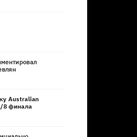
мментировал
евлян
у Australian
1/8 финала
фициально