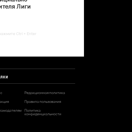
ителя Лиги
ажмите Ctrl + Enter
ЫЛКИ
ас
Редакционная политика
акция
Правила пользования
ламодателям
Политика
конфиденциальности