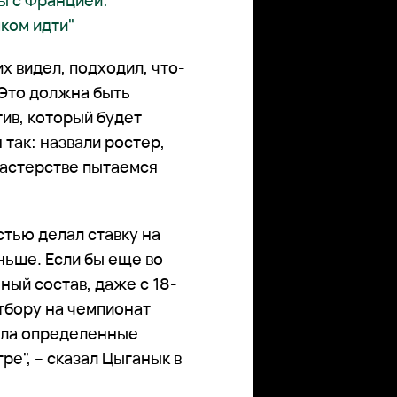
ы с Францией:
шком идти"
х видел, подходил, что-
 Это должна быть
ив, который будет
 так: назвали ростер,
мастерстве пытаемся
тью делал ставку на
ньше. Если бы еще во
ный состав, даже с 18-
отбору на чемпионат
мела определенные
ре", – сказал Цыганык в