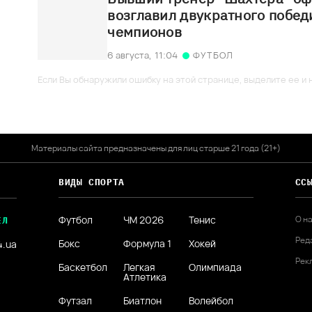
возглавил двукратного побед
чемпионов
6 августа,
11:04
ФУТБОЛ
Если Вы обнаружили ошибку на этой странице, выделите ее и н
Материалы сайта предназначены для лиц старше 21 года (21+)
ВИДЫ СПОРТА
СС
Футбол
ЧМ 2026
Тенис
О н
ЕЛ
Ред
Бокс
Формула 1
Хокей
4.ua
Рек
Баскетбол
Легкая
Олимпиада
Атлетика
Футзал
Биатлон
Волейбол