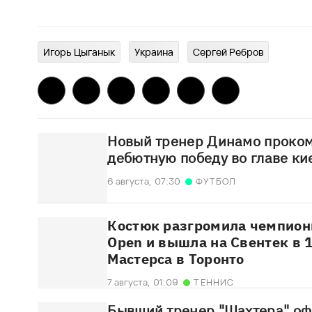
Игорь Цыганык
Украина
Сергей Ребров
Новый тренер Динамо проко
дебютную победу во главе ки
6 августа,
07:30
ФУТБОЛ
Костюк разгромила чемпионк
Open и вышла на Свентек в 
Мастерса в Торонто
7 августа,
01:09
ТЕННИС
Бывший тренер "Шахтера" о