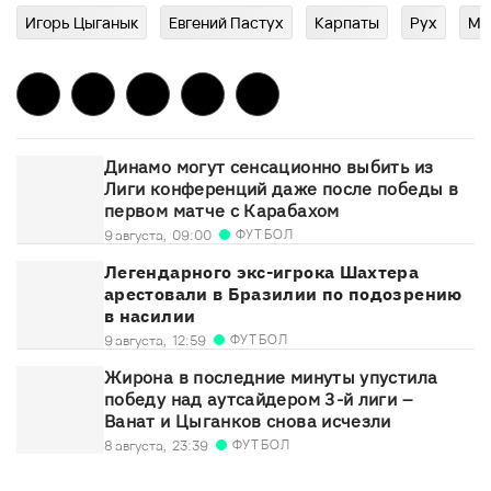
Игорь Цыганык
Евгений Пастух
Карпаты
Рух
Ма
Динамо могут сенсационно выбить из
Лиги конференций даже после победы в
первом матче с Карабахом
ФУТБОЛ
9 августа,
09:00
Легендарного экс-игрока Шахтера
арестовали в Бразилии по подозрению
в насилии
ФУТБОЛ
9 августа,
12:59
Жирона в последние минуты упустила
победу над аутсайдером 3-й лиги –
Ванат и Цыганков снова исчезли
ФУТБОЛ
8 августа,
23:39