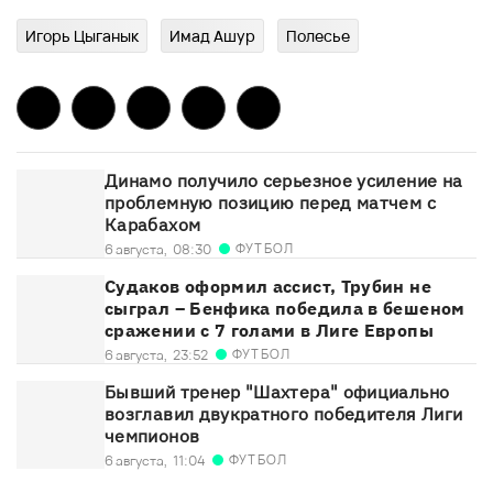
Игорь Цыганык
Имад Ашур
Полесье
Динамо получило серьезное усиление на
проблемную позицию перед матчем с
Карабахом
ФУТБОЛ
6 августа,
08:30
Судаков оформил ассист, Трубин не
сыграл – Бенфика победила в бешеном
сражении с 7 голами в Лиге Европы
ФУТБОЛ
6 августа,
23:52
Бывший тренер "Шахтера" официально
возглавил двукратного победителя Лиги
чемпионов
ФУТБОЛ
6 августа,
11:04