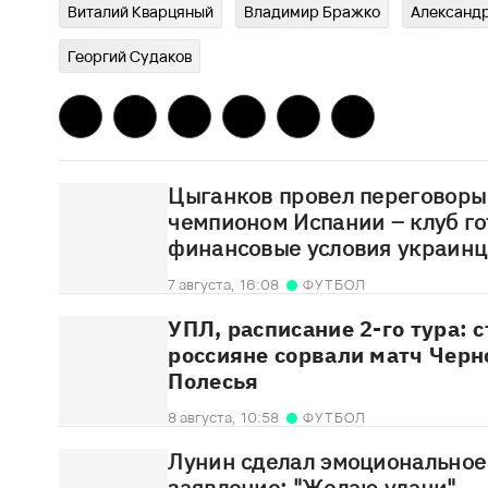
Виталий Кварцяный
Владимир Бражко
Александр
Георгий Судаков
Цыганков провел переговоры
чемпионом Испании – клуб го
финансовые условия украинц
7 августа,
16:08
ФУТБОЛ
УПЛ, расписание 2-го тура: 
россияне сорвали матч Черн
Полесья
8 августа,
10:58
ФУТБОЛ
Лунин сделал эмоциональное
заявление: "Желаю удачи"