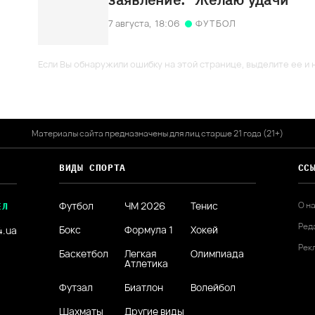
7 августа,
18:06
ФУТБОЛ
Если Вы обнаружили ошибку на этой странице, выделите ее и н
Материалы сайта предназначены для лиц старше 21 года (21+)
ВИДЫ СПОРТА
СС
Футбол
ЧМ 2026
Тенис
О н
ЕЛ
Ред
Бокс
Формула 1
Хокей
4.ua
Рек
Баскетбол
Легкая
Олимпиада
Атлетика
Футзал
Биатлон
Волейбол
Шахматы
Другие виды