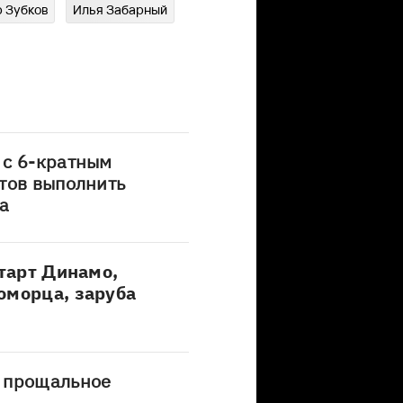
 Зубков
Илья Забарный
 с 6-кратным
тов выполнить
а
старт Динамо,
оморца, заруба
 прощальное