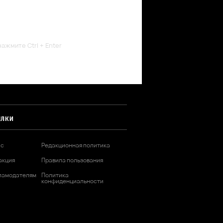
ажмите Ctrl + Enter
ЫЛКИ
ас
Редакционная политика
акция
Правила пользования
ламодателям
Политика
конфиденциальности