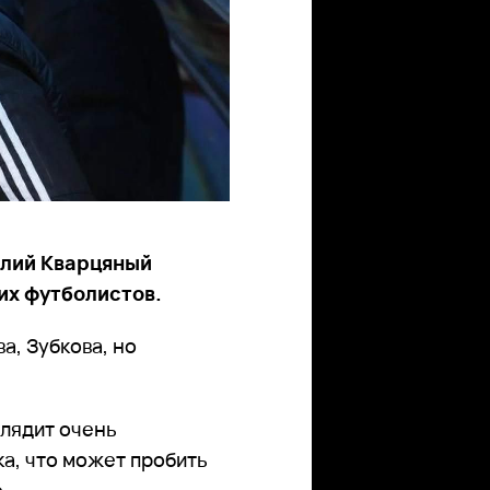
алий Кварцяный
их футболистов.
а, Зубкова, но
глядит очень
а, что может пробить