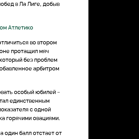
обед в Ла Лиге, добыв
ком Атлетико
отличиться во втором
еоне протащил мяч
 который без проблем
 добавленное арбитром
вать особый юбилей –
стал единственным
показателя с одной
ка горячими овациями.
а один балл отстает от