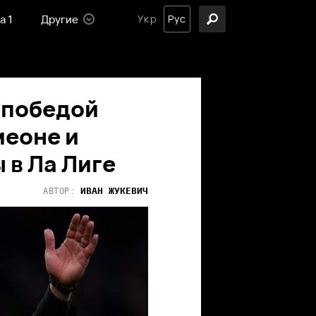
а 1
Другие
Укр
Рус
 победой
еоне и
 в Ла Лиге
ИВАН
ЖУКЕВИЧ
АВТОР: