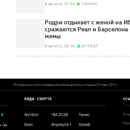
8 августа,
07:30
ТЕННИС
Родри отдыхает с женой на Иб
сражаются Реал и Барселона
мемы
8 августа,
00:32
ФУТБОЛ
Если Вы обнаружили ошибку на этой странице, выделите ее и н
Материалы сайта предназначены для лиц старше 21 года (21+)
ВИДЫ СПОРТА
СС
Футбол
ЧМ 2026
Тенис
О н
ЕЛ
Ред
Бокс
Формула 1
Хокей
4.ua