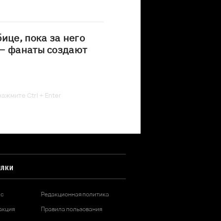
ице, пока за него
 – фанаты создают
ажмите Ctrl + Enter
ЫЛКИ
ас
Редакционная политика
акция
Правила пользования