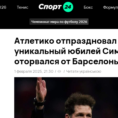
026
Тенис
Бокс
Формул
Чемпионат мира по футболу 2026
Атлетико отпраздновал
уникальный юбилей Сим
оторвался от Барселоны
1 февраля 2025, 21:30
/
/
Читати українською