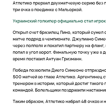
Атлетико прервал двухматчевую серию без п
три очка в поединке с Мальоркой.
Украинский голкипер официально стал игро
Открыл счет бразилец Лино, который сумел 
матче подряд в чемпионате. Джулиано Сим
через полполя и покатил партнеру на фланг,
попал в угол ворот. Финальную точку уже в
время поставил Антуан Гризманн.
Победа позволила Диего Симеоне отпраздно
500 матчей во главе Атлетико. Аргентинец 
тренером в истории, который достиг такого 
командой. Болельщики поздравили наставни
Таким образом, Атлетико набрал 48 очков и н