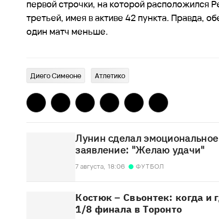
первой строчки, на которой расположился Р
третьей, имея в активе 42 пункта. Правда, о
один матч меньше.
Диего Симеоне
Атлетико
Лунин сделал эмоциональное
заявление: "Желаю удачи"
7 августа,
18:06
ФУТБОЛ
Костюк – Свьонтек: когда и 
1/8 финала в Торонто