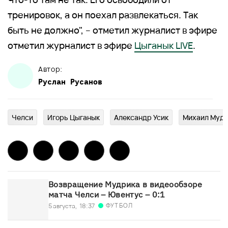
тренировок, а он поехал развлекаться. Так
быть не должно", – отметил журналист в эфире
отметил журналист в эфире
Цыганык LIVE
.
Автор:
Руслан
Русанов
Челси
Игорь Цыганык
Александр Усик
Михаил Муд
Возвращение Мудрика в видеообзоре
матча Челси – Ювентус – 0:1
ФУТБОЛ
5 августа,
18:37