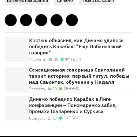
Виталий Кварцяный
Динамо
Назар Волошин
Костюк объяснил, как Динамо удалось
победить Карабах: "Еще Лобановский
говорил"
ФУТБОЛ
7 августа,
08:00
Сенсационная соперница Свитолиной
творит историю: первый титул, победы
над Свьонтек, обучение у Надаля
ТЕННИС
7 августа,
14:50
Динамо победило Карабах в Лиге
конференций – Пономаренко забил,
промахи Шапаренко и Суркиса
ФУТБОЛ
6 августа,
21:57